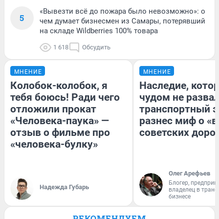
«Вывезти всё до пожара было невозможно»: о
5
чем думает бизнесмен из Самары, потерявший
на складе Wildberries 100% товара
1 618
Обсудить
МНЕНИЕ
МНЕНИЕ
Колобок-колобок, я
Наследие, кото
тебя боюсь! Ради чего
чудом не разва
отложили прокат
транспортный э
«Человека-паука» —
разнес миф о «
отзыв о фильме про
советских доро
«человека-булку»
Олег Арефьев
Блогер, предприн
Надежда Губарь
владелец в тран
бизнесе
РЕКОМЕНДУЕМ