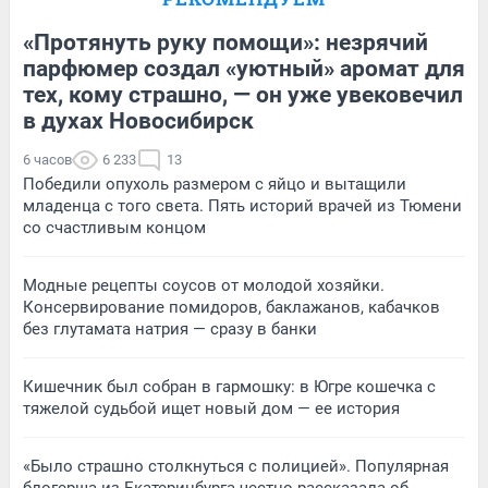
«Протянуть руку помощи»: незрячий
парфюмер создал «уютный» аромат для
тех, кому страшно, — он уже увековечил
в духах Новосибирск
6 часов
6 233
13
Победили опухоль размером с яйцо и вытащили
младенца с того света. Пять историй врачей из Тюмени
со счастливым концом
Модные рецепты соусов от молодой хозяйки.
Консервирование помидоров, баклажанов, кабачков
без глутамата натрия — сразу в банки
Кишечник был собран в гармошку: в Югре кошечка с
тяжелой судьбой ищет новый дом — ее история
«Было страшно столкнуться с полицией». Популярная
блогерша из Екатеринбурга честно рассказала об