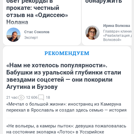
бьет рекорды в
обнаружить
прокате: честный
отзыв на «Одиссею»
Нолана
Ирина Волкова
Главврач клиник
Стас Соколов
«Реабилитация д
Эксперт
Волковой»
РЕКОМЕНДУЕМ
«Нам не хотелось популярности».
Бабушки из уральской глубинки стали
звездами соцсетей — они покорили
Агутина и Бузову
21 час
12 606
18
«Мечтал о большой жизни»: иностранец из Камеруна
переехал в Ярославль и создал здесь семью — история
«Не вольеры, а камеры пыток»: девушка пожаловалась
на состояние экопарка «Лотос» в Уссурийске