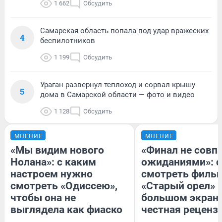
1 662
Обсудить
Самарская область попала под удар вражеских
4
беспилотников
1 199
Обсудить
Ураган развернул теплоход и сорвал крышу
5
дома в Самарской области — фото и видео
1 128
Обсудить
МНЕНИЕ
МНЕНИЕ
«Мы видим нового
«Финал не совпа
Нолана»: с каким
ожиданиями»: с
настроем нужно
смотреть филь
смотреть «Одиссею»,
«Старый орел» 
чтобы она не
большом экран
выглядела как фиаско
честная реценз