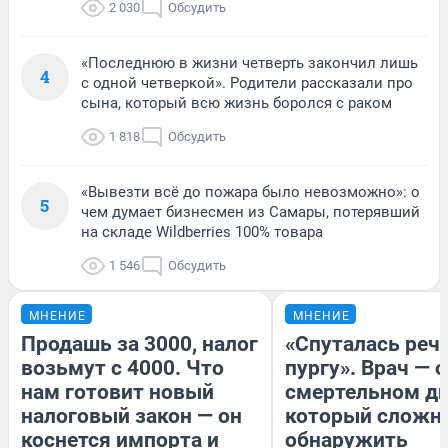
2 030
Обсудить
«Последнюю в жизни четверть закончил лишь
4
с одной четверкой». Родители рассказали про
сына, который всю жизнь боролся с раком
1 818
Обсудить
«Вывезти всё до пожара было невозможно»: о
5
чем думает бизнесмен из Самары, потерявший
на складе Wildberries 100% товара
1 546
Обсудить
МНЕНИЕ
МНЕНИЕ
Продашь за 3000, налог
«Спуталась речь
возьмут с 4000. Что
пургу». Врач — о
нам готовит новый
смертельном ди
налоговый закон — он
который сложн
коснется импорта и
обнаружить