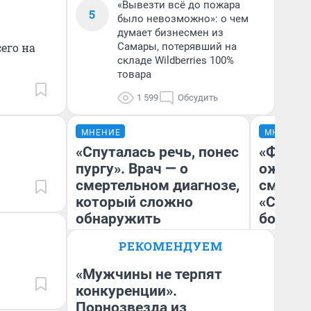
«Вывезти всё до пожара
5
было невозможно»: о чем
думает бизнесмен из
его на
Самары, потерявший на
складе Wildberries 100%
товара
1 599
Обсудить
МНЕНИЕ
МНЕНИЕ
«Спуталась речь, понес
«Финал
пургу». Врач — о
ожидан
смертельном диагнозе,
смотре
который сложно
«Стары
обнаружить
большо
честна
РЕКОМЕНДУЕМ
«Мужчины не терпят
Ирина Волкова
конкуренции».
Главврач клиники
На
«Реабилитация доктора
Порнозвезда из
Волковой»