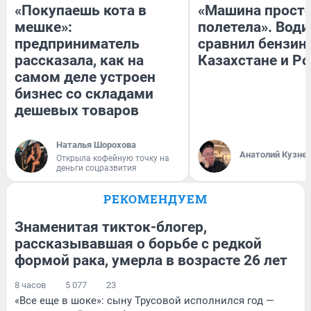
«Покупаешь кота в
«Машина прост
мешке»:
полетела». Води
предприниматель
сравнил бензин
рассказала, как на
Казахстане и Р
самом деле устроен
бизнес со складами
дешевых товаров
Наталья Шорохова
Анатолий Кузне
Открыла кофейную точку на
деньги соцразвития
РЕКОМЕНДУЕМ
Знаменитая тикток-блогер,
рассказывавшая о борьбе с редкой
формой рака, умерла в возрасте 26 лет
8 часов
5 077
23
«Все еще в шоке»: сыну Трусовой исполнился год —