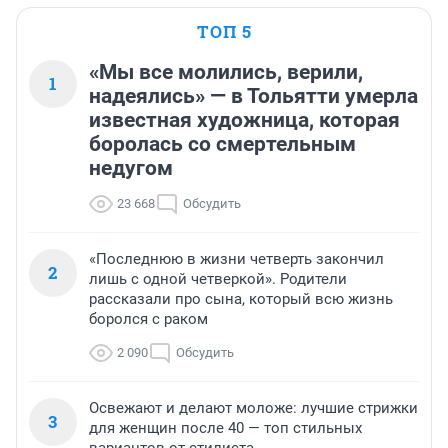
ТОП 5
«Мы все молились, верили,
1
надеялись» — в Тольятти умерла
известная художница, которая
боролась со смертельным
недугом
23 668
Обсудить
«Последнюю в жизни четверть закончил
2
лишь с одной четверкой». Родители
рассказали про сына, который всю жизнь
боролся с раком
2 090
Обсудить
Освежают и делают моложе: лучшие стрижки
3
для женщин после 40 — топ стильных
вариантов от стилиста