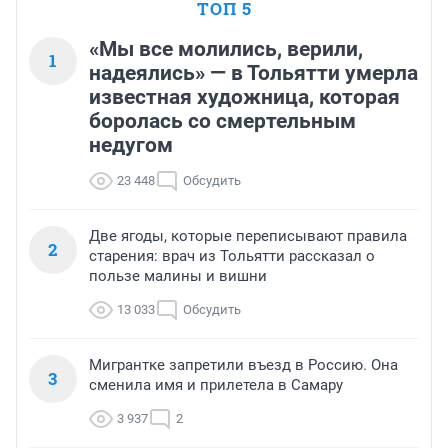
ТОП 5
«Мы все молились, верили,
1
надеялись» — в Тольятти умерла
известная художница, которая
боролась со смертельным
недугом
23 448
Обсудить
Две ягоды, которые переписывают правила
2
старения: врач из Тольятти рассказал о
пользе малины и вишни
13 033
Обсудить
Мигрантке запретили въезд в Россию. Она
3
сменила имя и прилетела в Самару
3 937
2